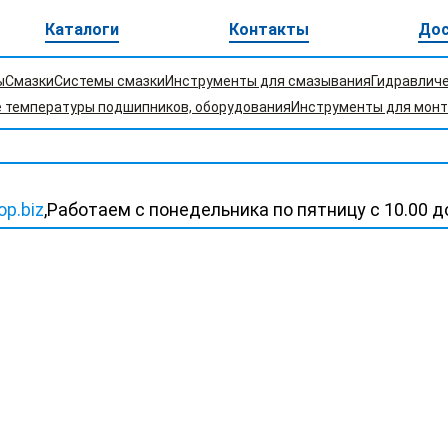
Каталоги
Контакты
Дос
ы
Смазки
Системы смазки
Инструменты для смазывания
Гидравлич
 температуры подшипников, оборудования
Инструменты для мон
p.biz
,
Работаем c понедельника по пятницу с 10.00 д