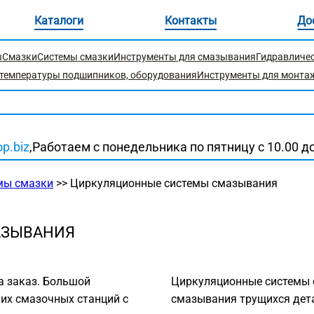
Каталоги
Контакты
До
ы
Смазки
Системы смазки
Инструменты для смазывания
Гидравличе
температуры подшипников, оборудования
Инструменты для монта
p.biz
,
Работаем c понедельника по пятницу с 10.00 до
мы смазки
>>
Циркуляционные системы смазывания
АЗЫВАНИЯ
Циркуляционные системы 
смазывания трущихся дет