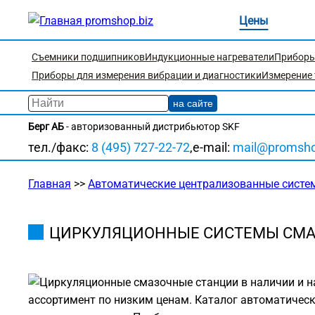
Цены
Съемники подшипников
Индукционные нагреватели
Прибор
Приборы для измерения вибрации и диагностики
Измерение 
Берг АБ
- авторизованный дистрибьютор SKF
тел./факс:
8 (495) 727-22-72
,
e-mail:
mail@promsho
Главная
>>
Автоматические централизованные систе
ЦИРКУЛЯЦИОННЫЕ СИСТЕМЫ СМ