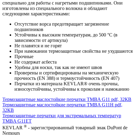
специально для работы с нагретыми подшипниками. Они
изготовлены из специального волокна и обладают
следующими характеристиками:
Отсутствие ворса предотвращает загрязнение
подшипников
Устойчивы к высоким температурам, до 500 °C (в
зависимости от артикула)
Не плавятся и не горят
При намокании термозащитные свойства не ухудшаются
Прочные
Не содержат асбеста
Удобны для носки, так как не имеют швов
Проверены и сертифицированы на механическую
прочность (EN 388) и термоустойчивость (EN 407)
Перчатки из материала KEVLAR® очень прочны,
износоустойчивы, устойчивы к проколам и намоканию
Термозащитные маслостойкие перчатки TMBA G11 pdf, 32КВ
Термозащитные маслостойкие перчатки TMBA G11H pdf,
32КВ
Термозащитные перчатки для экстремальных температур
TMBA G11ET
®
KEVLAR
- зарегистрированный товарный знак DuPont de
Nemours