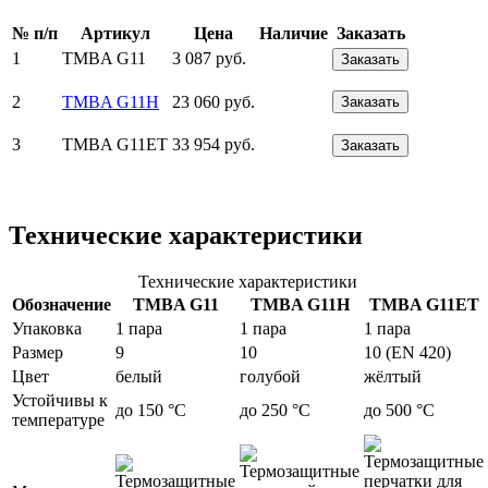
№ п/п
Артикул
Цена
Наличие
Заказать
1
TMBA G11
3 087 руб.
Заказать
2
TMBA G11H
23 060 руб.
Заказать
3
TMBA G11ET
33 954 руб.
Заказать
Технические характеристики
Технические характеристики
Обозначение
TMBA G11
TMBA G11H
TMBA G11ET
Упаковка
1 пара
1 пара
1 пара
Размер
9
10
10 (EN 420)
Цвет
белый
голубой
жёлтый
Устойчивы к
до 150 °C
до 250 °C
до 500 °C
температуре