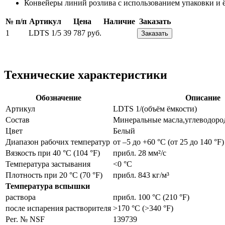
Конвейеры линий розлива с использованием упаковки и ём
№ п/п
Артикул
Цена
Наличие
Заказать
1
LDTS 1/5
39 787 руб.
Заказать
Технические характеристики
Обозначение
Описание
Артикул
LDTS 1/(объём ёмкости)
Состав
Минеральные масла,углеводоро
Цвет
Белый
Диапазон рабочих температур
от –5 до +60 °C (от 25 до 140 °F)
Вязкость при 40 °C (104 °F)
прибл. 28 мм²/с
Температура застывания
<0 °C
Плотность при 20 °C (70 °F)
прибл. 843 кг/м³
Температура вспышки
раствора
прибл. 100 °C (210 °F)
после испарения растворителя
>170 °C (>340 °F)
Рег. № NSF
139739