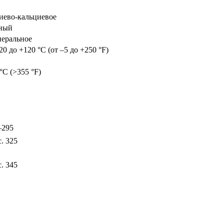
иево-кальциевое
ный
еральное
20 до +120 °C (от –5 до +250 °F)
°C (>355 °F)
–295
. 325
. 345