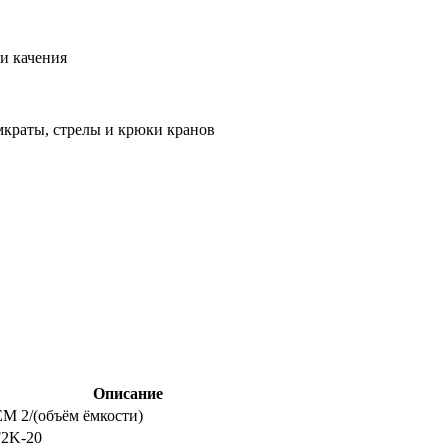
и качения
мкраты, стрелы и крюки кранов
Описание
M 2/(объём ёмкости)
2K-20