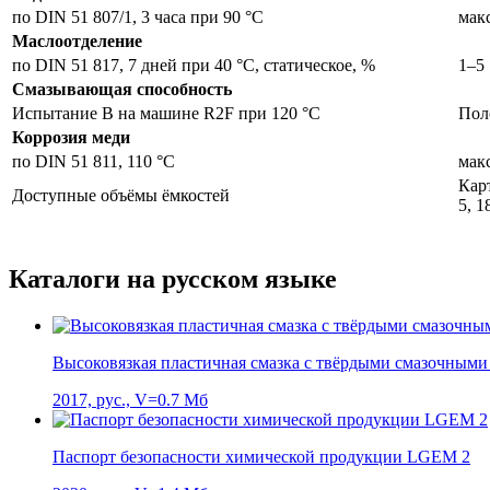
по DIN 51 807/1, 3 часа при 90 °C
макс
Маслоотделение
по DIN 51 817, 7 дней при 40 °C, статическое, %
1–5
Смазывающая способность
Испытание B на машине R2F при 120 °C
Пол
Коррозия меди
по DIN 51 811, 110 °C
макс
Кар
Доступные объёмы ёмкостей
5, 1
Каталоги на русском языке
Высоковязкая пластичная смазка с твёрдыми смазочным
2017, рус., V=0.7 Мб
Паспорт безопасности химической продукции LGEM 2