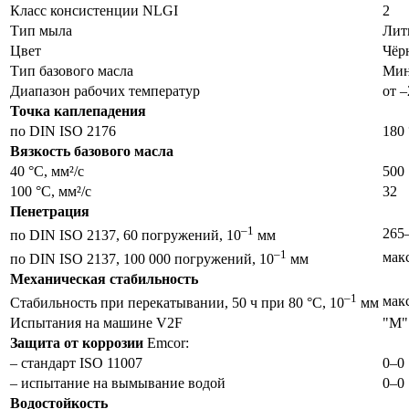
Класс консистенции NLGI
2
Тип мыла
Лит
Цвет
Чёр
Тип базового масла
Мин
Диапазон рабочих температур
от –
Точка каплепадения
по DIN ISO 2176
180 
Вязкость базового масла
40 °C, мм²/с
500
100 °C, мм²/с
32
Пенетрация
–1
265
по DIN ISO 2137, 60 погружений, 10
мм
–1
макс
по DIN ISO 2137, 100 000 погружений, 10
мм
Механическая стабильность
–1
макс
Стабильность при перекатывании, 50 ч при 80 °C, 10
мм
Испытания на машине V2F
"M"
Защита от коррозии
Emcor:
– стандарт ISO 11007
0–0
– испытание на вымывание водой
0–0
Водостойкость