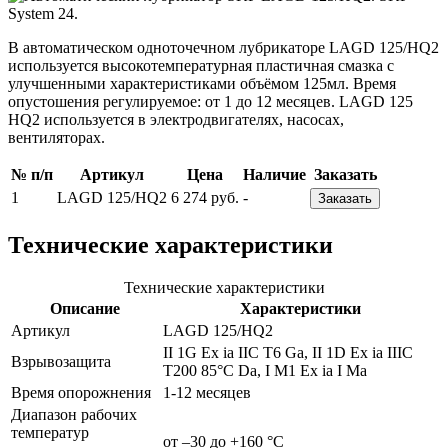
В автоматическом одноточечном лубрикаторе LAGD 125/HQ2
используется высокотемпературная пластичная смазка с
улучшенными характеристиками объёмом 125мл. Время
опустошения регулируемое: от 1 до 12 месяцев. LAGD 125
HQ2 используется в электродвигателях, насосах,
вентиляторах.
№ п/п
Артикул
Цена
Наличие
Заказать
1
LAGD 125/HQ2
6 274 руб.
-
Заказать
Технические характеристики
Технические характеристики
Описание
Характеристики
Артикул
LAGD 125/HQ2
II 1G Ex ia IIC T6 Ga, II 1D Ex ia IIIC
Взрывозащита
T200 85°C Da, I M1 Ex ia I Ma
Время опорожнения
1-12 месяцев
Диапазон рабочих
температур
от –30 до +160 °C